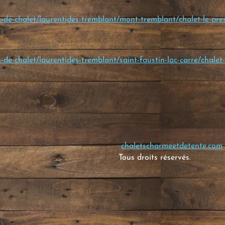
n-de-chalet/laurentides-tremblant/mont-tremblant/chalet-le-pres
-de-chalet/laurentides-tremblant/saint-faustin-lac-carre/chalet
chaletscharmeetdetente.com
Tous droits réservés.