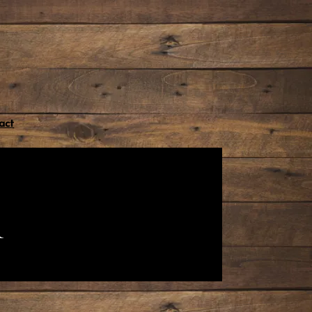
act
r