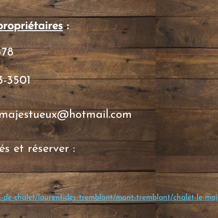
ropriétaires
:
378
3-3501
emajestueux@hotmail.com
és et réserver :
n-de-chalet/laurentides-tremblant/mont-tremblant/chalet-le-ma