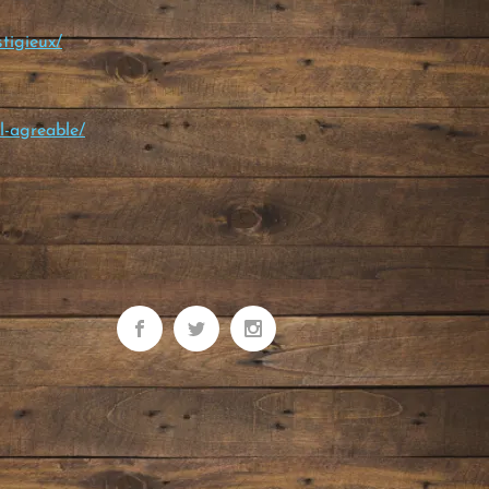
tigieux/
-l-agreable/